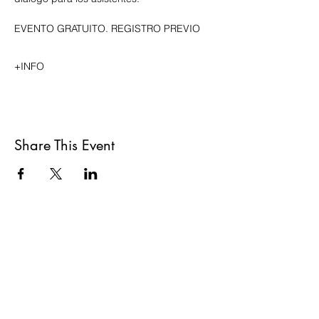
EVENTO GRATUITO. REGISTRO PREVIO
+INFO
Share This Event
DIRECCIÓN
Mazatlán 33 -PB
Colonia Condesa
CDMX,
06140
CONTACTO
hola@fosforo.mx